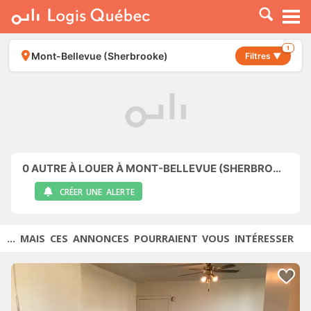
À LOUER
À VENDRE
1
Mont-Bellevue (Sherbrooke)
Filtres ▼
PLACER UNE ANNONCE
SERVICE PRO
RESSOURCES
0
AUTRE À LOUER À MONT-BELLEVUE (SHERBROOKE)
CRÉER UNE ALERTE
... MAIS CES ANNONCES POURRAIENT VOUS INTÉRESSER