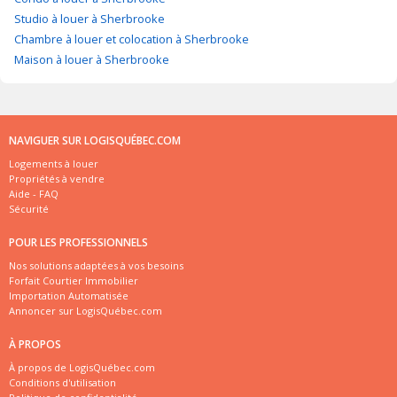
Studio à louer à Sherbrooke
Chambre à louer et colocation à Sherbrooke
Maison à louer à Sherbrooke
NAVIGUER SUR LOGISQUÉBEC.COM
Logements à louer
Propriétés à vendre
Aide - FAQ
Sécurité
POUR LES PROFESSIONNELS
Nos solutions adaptées à vos besoins
Forfait Courtier Immobilier
Importation Automatisée
Annoncer sur LogisQuébec.com
À PROPOS
À propos de LogisQuébec.com
Conditions d'utilisation