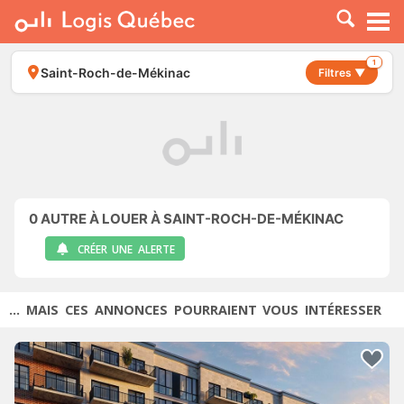
À LOUER
À VENDRE
1
Saint-Roch-de-Mékinac
Filtres ▼
PLACER UNE ANNONCE
SERVICE PRO
RESSOURCES
0
AUTRE À LOUER À SAINT-ROCH-DE-MÉKINAC
CRÉER UNE ALERTE
... MAIS CES ANNONCES POURRAIENT VOUS INTÉRESSER