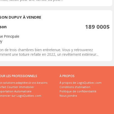
SON DUPUY À VENDRE
189 000$
son
e Principale
uy
on de trois chambres bien entretenue. Vous y retrouverez
mment une toiture refaite en 2022, un revêtement extérieur...
OUR LES PROFESSIONNELS
À PROPOS
s solutions adaptées à vos besoins
À propos de LogisQuébec.com
rfait Courtier Immobilier
Conditions d'utilisation
mportation Automatisée
Politique de confidentialité
nnoncer sur LogisQuébec.com
Nous joindre