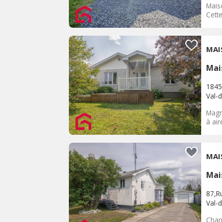
Mais
Cette
MAI
Mai
1845
Val-d
Magn
à air
MAI
Mai
87,Ru
Val-d
Char