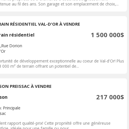
etenue au fil des ans. Son garage et son emplacement de choix,...
RAIN RÉSIDENTIEL VAL-D'OR À VENDRE
1 500 000$
ain résidentiel
,Rue Dorion
'Or
rtunité de développement exceptionnelle au coeur de Val-d'Or! Plus
 000 m² de terrain offrant un potentiel de...
SON PREISSAC À VENDRE
217 000$
son
. Principale
ssac
lent rapport qualité-prix! Cette propriété offre une généreuse
ficie, idéale pour une famille ou pour...