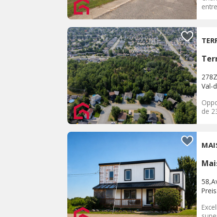
entr
TER
Terr
278Z
Val-d
Oppo
de 23
MAI
Mai
58,Av
Prei
Excel
super