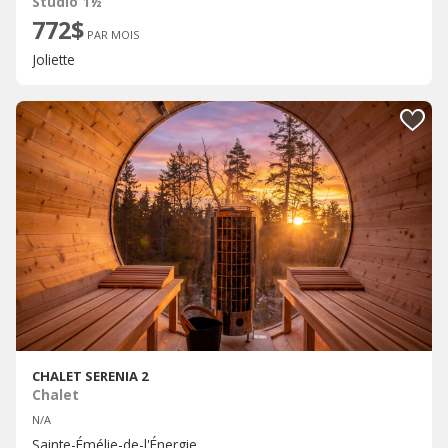
Studio 1½
772$
PAR MOIS
Joliette
CHALET SERENIA 2
Chalet
N/A
Sainte-Émélie-de-l'Énergie