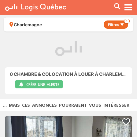
À LOUER
À VENDRE
1
Charlemagne
Filtres ▼
PLACER UNE ANNONCE
SERVICE PRO
RESSOURCES
0
CHAMBRE & COLOCATION À LOUER À CHARLEMAGNE
CRÉER UNE ALERTE
... MAIS CES ANNONCES POURRAIENT VOUS INTÉRESSER