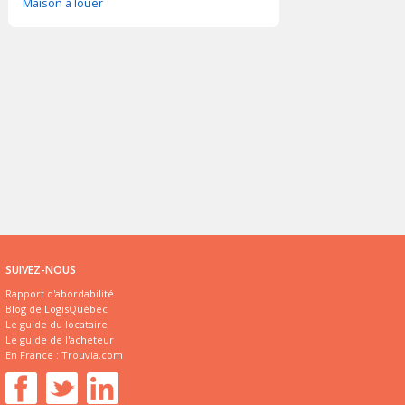
Maison à louer
SUIVEZ-NOUS
Rapport d'abordabilité
Blog de LogisQuébec
Le guide du locataire
Le guide de l'acheteur
En France :
Trouvia.com