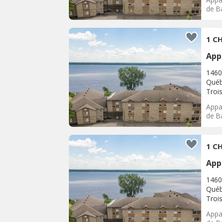
de Ba
1 CH
App
1460
Québ
Trois
Appar
de Ba
1 CH
App
1460
Québ
Trois
Appar