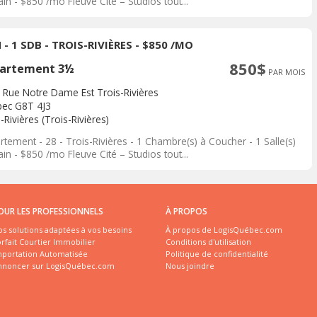
in - $850 /mo Fleuve Cité – Studios tout...
 - 1 SDB - TROIS-RIVIÈRES - $850 /MO
850$
artement 3½
PAR MOIS
 Rue Notre Dame Est Trois-Rivières
ec G8T 4J3
-Rivières (Trois-Rivières)
tement - 28 - Trois-Rivières - 1 Chambre(s) à Coucher - 1 Salle(s)
in - $850 /mo Fleuve Cité – Studios tout...
OUR LES PROFESSIONNELS
À PROPOS
s solutions adaptées à vos besoins
À propos de LogisQuébec.com
rfait Courtier Immobilier
Conditions d'utilisation
mportation Automatisée
Politique de confidentialité
nnoncer sur LogisQuébec.com
Nous joindre