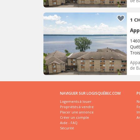
de Ba
1 CH
App
1460
Québ
Trois
Appar
de Ba
NAVIGUER SUR LOGISQUÉBEC.COM
P
Logements à louer
No
Propriétés à vendre
Fo
Placer une annonce
I
Créer un compte
A
Aide - FAQ
Sécurité