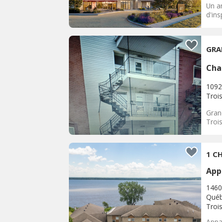
Un ar
d'ins
GRA
Cha
1092
Trois
Gran
Trois
1 CH
App
1460
Québ
Trois
Appar