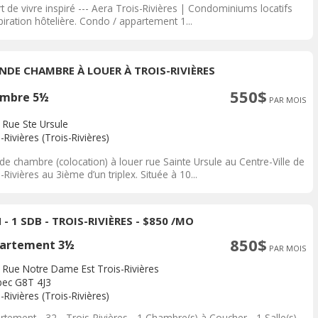
t de vivre inspiré --- Aera Trois-Rivières | Condominiums locatifs
piration hôtelière. Condo / appartement 1...
NDE CHAMBRE À LOUER À TROIS-RIVIÈRES
550$
mbre 5½
PAR MOIS
 Rue Ste Ursule
-Rivières (Trois-Rivières)
de chambre (colocation) à louer rue Sainte Ursule au Centre-Ville de
-Rivières au 3ième d’un triplex. Située à 10...
 - 1 SDB - TROIS-RIVIÈRES - $850 /MO
850$
artement 3½
PAR MOIS
 Rue Notre Dame Est Trois-Rivières
ec G8T 4J3
-Rivières (Trois-Rivières)
tement - 32 - Trois-Rivières - 1 Chambre(s) à Coucher - 1 Salle(s)