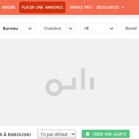
 VENDRE
PLACER UNE ANNONCE
SERVICE PRO
RESSOURCES
Bureau
Chambre
0$
Illimité
R À RIMOUSKI
CRÉER UNE ALERTE