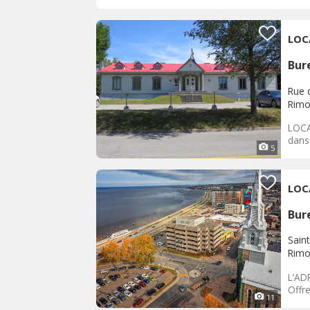
LOC
Bur
Rue 
Rimo
LOCA
dans 
5
LOC
Bur
Sain
Rimo
L’AD
Offre
11