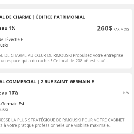
AL DE CHARME | ÉDIFICE PATRIMONIAL
260$
eau 1½
PAR MOIS
de l'Évêché E
uski
L DE CHARME AU CŒUR DE RIMOUSKI Propulsez votre entreprise
un espace qui a du cachet ! Ce local de 208 pi² est situé...
AL COMMERCIAL | 2 RUE SAINT-GERMAIN E
eau 10½
N/A
t-Germain Est
uski
RESSE LA PLUS STRATÉGIQUE DE RIMOUSKI POUR VOTRE CABINET
z à votre pratique professionnelle une visibilité maximale...