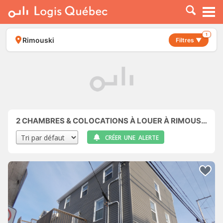
À LOUER
À VENDRE
1
Rimouski
Filtres ▼
PLACER UNE ANNONCE
SERVICE PRO
RESSOURCES
2
CHAMBRES & COLOCATIONS À LOUER À RIMOUSKI
CRÉER UNE ALERTE