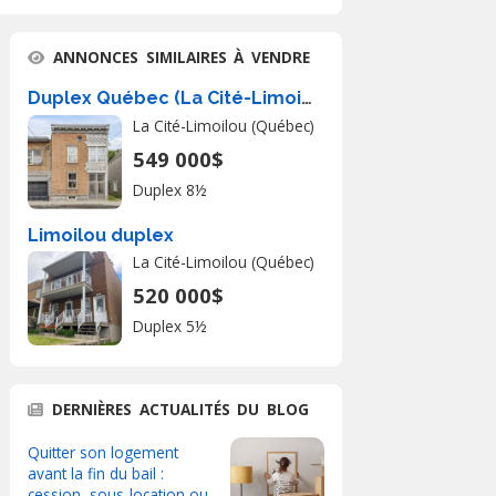
ANNONCES SIMILAIRES À VENDRE
Duplex Québec (La Cité-Limoilou) � Vendre
La Cité-Limoilou (Québec)
549 000$
Duplex 8½
Limoilou duplex
La Cité-Limoilou (Québec)
520 000$
Duplex 5½
DERNIÈRES ACTUALITÉS DU BLOG
Quitter son logement
avant la fin du bail :
cession, sous-location ou