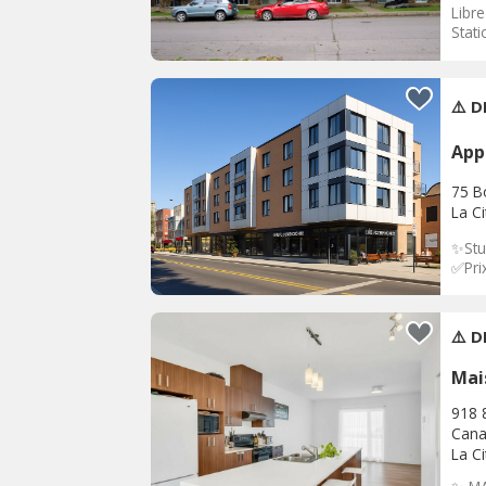
Libr
Stat
⚠️ 
App
75 B
La C
✨Stu
✅Prix
⚠️ D
Mai
918 
Can
La C