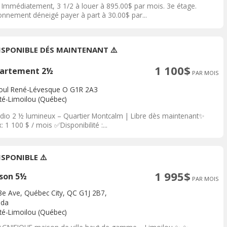
e Immédiatement, 3 1/2 à louer à 895.00$ par mois. 3e étage.
ionnement déneigé payer à part à 30.00$ par...
DISPONIBLE DÉS MAINTENANT ⚠️
1 100$
artement 2½
PAR MOIS
oul René-Lévesque O G1R 2A3
ité-Limoilou (Québec)
dio 2 ½ lumineux – Quartier Montcalm | Libre dès maintenant✨
: 1 100 $ / mois ✅Disponibilité :...
ISPONIBLE ⚠️
1 995$
son 5½
PAR MOIS
8e Ave, Québec City, QC G1J 2B7,
ada
ité-Limoilou (Québec)