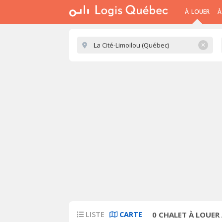
À LOUER
À
✕
LISTE
CARTE
0
CHALET À LOUER 