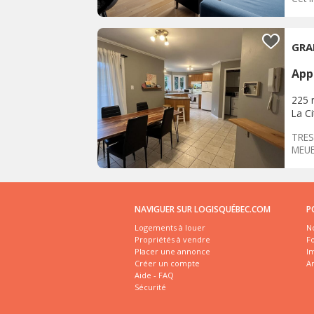
GRA
App
225 
La C
TRES
MEUB
NAVIGUER SUR LOGISQUÉBEC.COM
P
Logements à louer
No
Propriétés à vendre
Fo
Placer une annonce
I
Créer un compte
A
Aide - FAQ
Sécurité