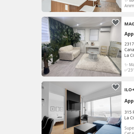
✨ MA
Anima
MAG
App
2317
Can
La C
✨ Ma
✅231
App
315 
La C
Super
Cet 