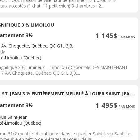
GNIFIQUE maison de ville haut de gamme – Limoilou ✨ ✨
ux acceptés (1 chat + 1 petit chien) 3 chambres · 2...
NIFIQUE 3 ½ LIMOILOU
1 145$
artement 3½
PAR MOIS
 Av. Choquette, Québec, QC G1L 3J3,
ada
ité-Limoilou (Québec)
gnifique 3 ½ lumineux – Limoilou (Disponible DÉS MAINTENANT
7 Av. Choquette, Québec, QC G1L 3J3,...
ILO+ ST-JEAN 3 ½ ENTIÈREMENT MEUBLÉ À LOUER SAINT-JEAN-BAPTISTE SEPTEMBRE 2026
1 495$
artement 3½
PAR MOIS
Rue Saint-Jean
ité-Limoilou (Québec)
be 31/2 meublé et tout inclus dans le quartier Saint-Jean-Baptiste.
immeuble en béton de 9 étages au coeur de la...