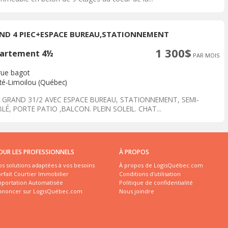
ND 4 PIEC+ESPACE BUREAU,STATIONNEMENT
1 300$
artement 4½
PAR MOIS
rue bagot
ité-Limoilou (Québec)
 GRAND 31/2 AVEC ESPACE BUREAU, STATIONNEMENT, SEMI-
LÉ, PORTE PATIO ,BALCON. PLEIN SOLEIL. CHAT...
OUR LES PROFESSIONNELS
À PROPOS
s solutions adaptées à vos besoins
À propos de LogisQuébec.com
rfait Courtier Immobilier
Conditions d'utilisation
mportation Automatisée
Politique de confidentialité
nnoncer sur LogisQuébec.com
Nous joindre