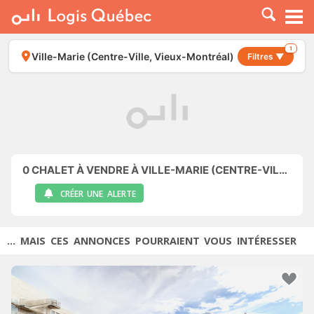
À LOUER
À VENDRE
1
Ville-Marie (Centre-Ville, Vieux-Montréal)
Filtres ▼
PLACER UNE ANNONCE
SERVICE PRO
RESSOURCES
0
CHALET À VENDRE À VILLE-MARIE (CENTRE-VILLE, VIEUX-MONTRÉAL)
CRÉER UNE ALERTE
... MAIS CES ANNONCES POURRAIENT VOUS INTÉRESSER