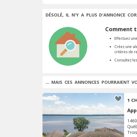
DÉSOLÉ, IL N'Y A PLUS D'ANNONCE COR
Comment tr
Effectuez une
Créez une al
critères de 
Consultez le
... MAIS CES ANNONCES POURRAIENT V
1 CH
App
1460
Québ
Trois