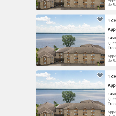
de Ba
1 CH
App
1460
Québ
Trois
Appar
de Ba
1 CH
App
1460
Québ
Trois
Appar