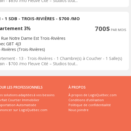
in - $850 /mo Fleuve Cité – Studios tout...
 - 1 SDB - TROIS-RIVIÈRES - $700 /MO
700$
artement 3½
PAR MOIS
 Rue Notre Dame Est Trois-Rivières
ec G8T 4J3
-Rivières (Trois-Rivières)
tement - 13 - Trois-Rivières - 1 Chambre(s) à Coucher - 1 Salle(s)
in - $700 /mo Fleuve Cité – Studios tout...
OUR LES PROFESSIONNELS
À PROPOS
s solutions adaptées à vos besoins
À propos de LogisQuébec.com
rfait Courtier Immobilier
Conditions d'utilisation
mportation Automatisée
Politique de confidentialité
nnoncer sur LogisQuébec.com
Nous joindre