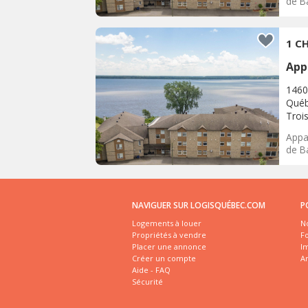
de Ba
1 CH
App
1460
Québ
Trois
Appar
de Ba
NAVIGUER SUR LOGISQUÉBEC.COM
P
Logements à louer
No
Propriétés à vendre
Fo
Placer une annonce
I
Créer un compte
A
Aide - FAQ
Sécurité