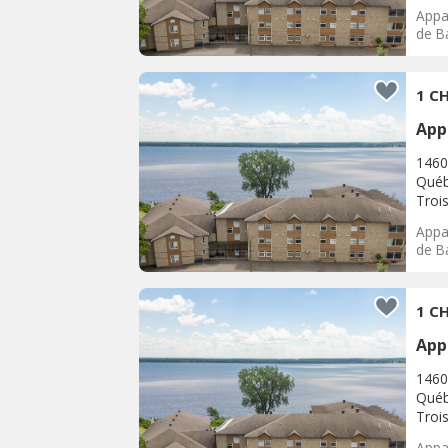
Appar
de Ba
1 CH
App
1460
Québ
Trois
Appar
de Ba
1 CH
App
1460
Québ
Trois
Appar