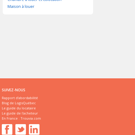
Maison à louer
SUIVEZ-NOUS
Rapport d'abordabilité
Blog de LogisQuébec
Le guide du locataire
Le guide de l'acheteur
En France :
Trouvia.com