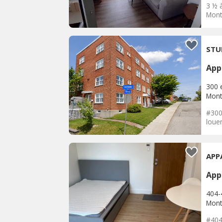
3 ½ 
Mont-
STU
App
300 
Mont
#300
louer
APP
App
404-
Mont
#404