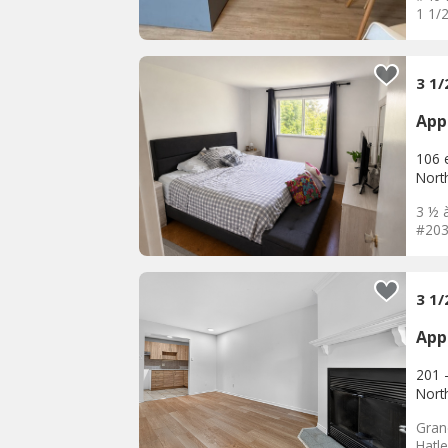
1 1/2
3 1
App
106 
Nort
3 ½ 
#203
3 1
App
201 
Nort
Gran
Hatle