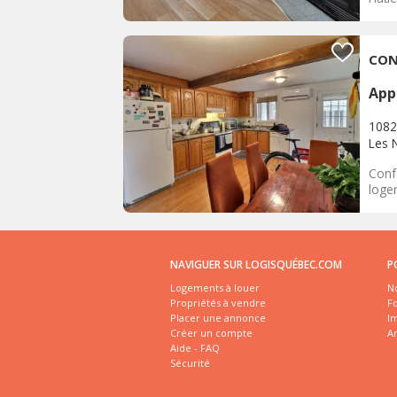
CON
App
1082
Les 
Confo
logem
NAVIGUER SUR LOGISQUÉBEC.COM
P
Logements à louer
No
Propriétés à vendre
Fo
Placer une annonce
I
Créer un compte
A
Aide - FAQ
Sécurité