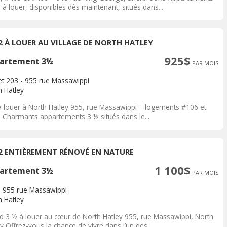
 à louer, disponibles dès maintenant, situés dans...
/2 À LOUER AU VILLAGE DE NORTH HATLEY
925$
artement 3½
PAR MOIS
et 203 - 955 rue Massawippi
h Hatley
à louer à North Hatley 955, rue Massawippi – logements #106 et
 Charmants appartements 3 ½ situés dans le...
/2 ENTIÈREMENT RÉNOVÉ EN NATURE
1 100$
artement 3½
PAR MOIS
- 955 rue Massawippi
h Hatley
d 3 ½ à louer au cœur de North Hatley 955, rue Massawippi, North
y Offrez-vous la chance de vivre dans l’un des...