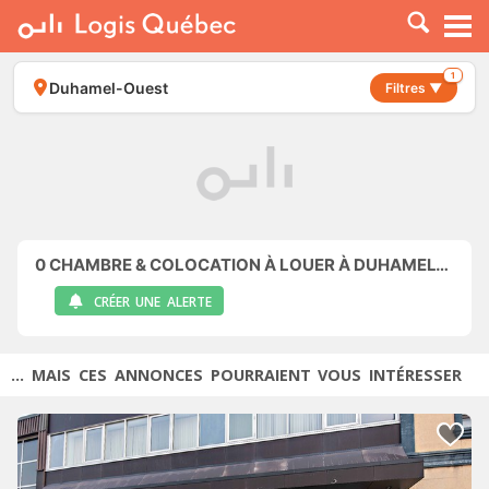
À LOUER
À VENDRE
1
Duhamel-Ouest
Filtres ▼
PLACER UNE ANNONCE
SERVICE PRO
RESSOURCES
0
CHAMBRE & COLOCATION À LOUER À DUHAMEL-OUEST
CRÉER UNE ALERTE
... MAIS CES ANNONCES POURRAIENT VOUS INTÉRESSER