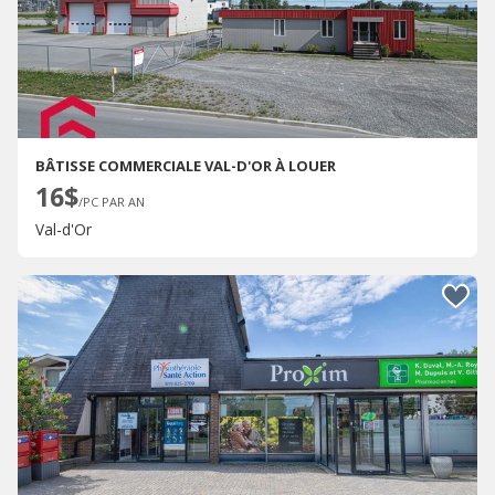
BÂTISSE COMMERCIALE VAL-D'OR À LOUER
16$
/PC PAR AN
Val-d'Or