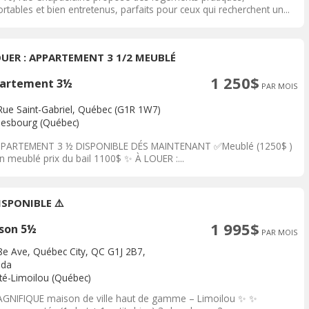
rtables et bien entretenus, parfaits pour ceux qui recherchent un...
OUER : APPARTEMENT 3 1/2 MEUBLÉ
1 250$
artement 3½
PAR MOIS
Rue Saint-Gabriel, Québec (G1R 1W7)
lesbourg (Québec)
PARTEMENT 3 ½ DISPONIBLE DÉS MAINTENANT ✅Meublé (1250$ )
 meublé prix du bail 1100$ ✨ À LOUER :...
ISPONIBLE ⚠️
1 995$
son 5½
PAR MOIS
8e Ave, Québec City, QC G1J 2B7,
ada
ité-Limoilou (Québec)
GNIFIQUE maison de ville haut de gamme – Limoilou ✨ ✨