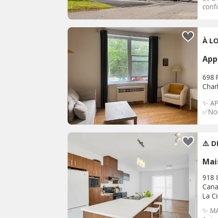
confo
À L
App
698 
Char
✨ AP
✅Non
⚠️ D
Mai
918 
Can
La C
✨ MA