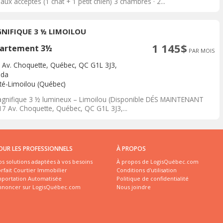
ux acceptés (1 chat + 1 petit chien) 3 chambres · 2...
NIFIQUE 3 ½ LIMOILOU
1 145$
artement 3½
PAR MOIS
 Av. Choquette, Québec, QC G1L 3J3,
ada
ité-Limoilou (Québec)
gnifique 3 ½ lumineux – Limoilou (Disponible DÉS MAINTENANT
7 Av. Choquette, Québec, QC G1L 3J3,...
OUR LES PROFESSIONNELS
À PROPOS
s solutions adaptées à vos besoins
À propos de LogisQuébec.com
rfait Courtier Immobilier
Conditions d'utilisation
mportation Automatisée
Politique de confidentialité
nnoncer sur LogisQuébec.com
Nous joindre