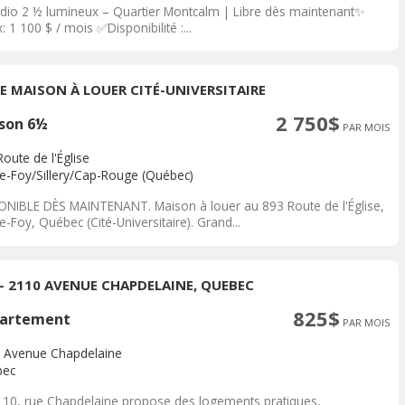
dio 2 ½ lumineux – Quartier Montcalm | Libre dès maintenant✨
: 1 100 $ / mois ✅Disponibilité :...
RE MAISON À LOUER CITÉ-UNIVERSITAIRE
2 750$
son 6½
PAR MOIS
oute de l'Église
te-Foy/Sillery/Cap-Rouge (Québec)
ONIBLE DÈS MAINTENANT. Maison à louer au 893 Route de l'Église,
e-Foy, Québec (Cité-Universitaire). Grand...
 - 2110 AVENUE CHAPDELAINE, QUEBEC
825$
artement
PAR MOIS
 Avenue Chapdelaine
bec
110, rue Chapdelaine propose des logements pratiques,