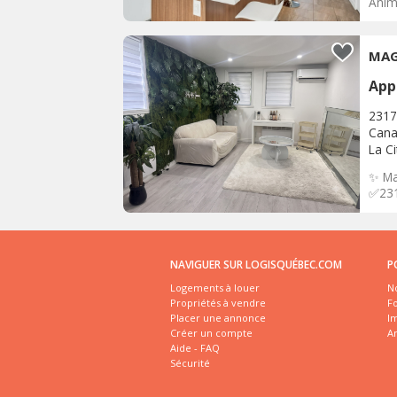
Anima
MAG
App
2317
Can
La C
✨ Ma
✅231
NAVIGUER SUR LOGISQUÉBEC.COM
P
Logements à louer
No
Propriétés à vendre
Fo
Placer une annonce
I
Créer un compte
A
Aide - FAQ
Sécurité