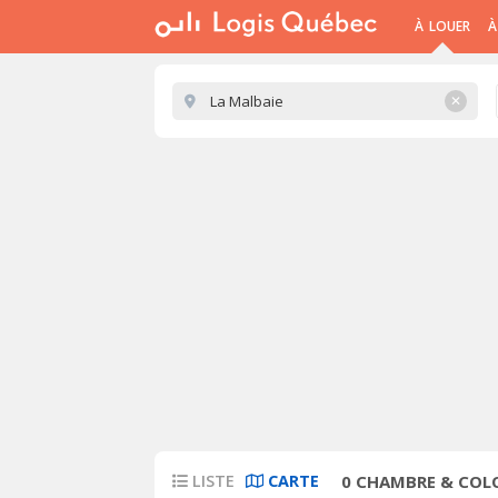
À LOUER
À
✕
LISTE
CARTE
0
CHAMBRE & COLO