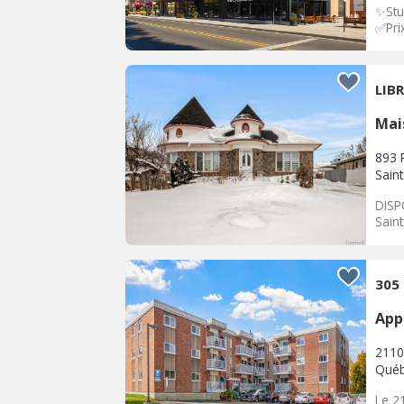
✨Stu
✅Prix
LIB
Mai
893 R
Sain
DISP
Saint
305
App
2110
Qué
Le 2