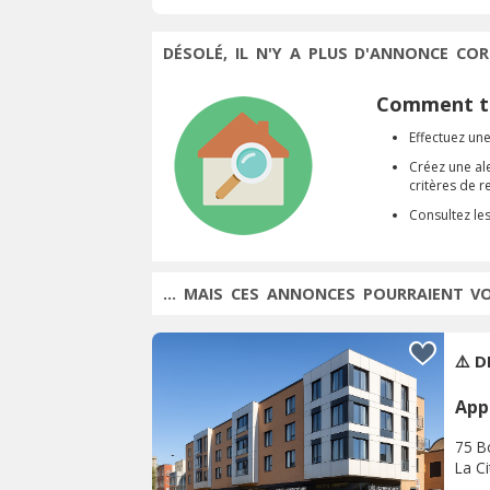
DÉSOLÉ, IL N'Y A PLUS D'ANNONCE COR
Comment tr
Effectuez une
Créez une al
critères de 
Consultez le
... MAIS CES ANNONCES POURRAIENT V
⚠️ 
App
75 B
La C