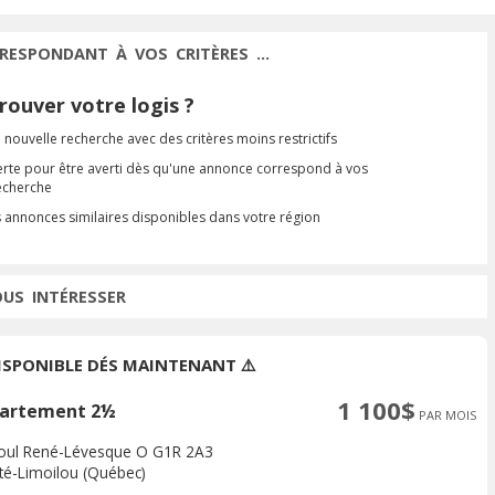
RESPONDANT À VOS CRITÈRES ...
ouver votre logis ?
 nouvelle recherche avec des critères moins restrictifs
erte pour être averti dès qu'une annonce correspond à vos
recherche
s annonces similaires disponibles dans votre région
OUS INTÉRESSER
DISPONIBLE DÉS MAINTENANT ⚠️
1 100$
artement 2½
PAR MOIS
oul René-Lévesque O G1R 2A3
ité-Limoilou (Québec)