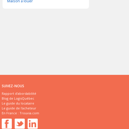
Maison à louer
SUIVEZ-NOUS
Rapport d'abordabilité
Blog de LogisQuébec
Le guide du locataire
Le guide de l'acheteur
En France :
Trouvia.com