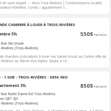
t de vivre inspiré --- Aera Trois-Rivières | Condominiums locatifs
piration hôtelière. Condo / appartement 1...
NDE CHAMBRE À LOUER À TROIS-RIVIÈRES
550$
mbre 5½
PAR MOIS
 Rue Ste Ursule
-Rivières (Trois-Rivières)
de chambre (colocation) à louer rue Sainte Ursule au Centre-Ville de
-Rivières au 3ième d’un triplex. Située à 10...
 - 1 SDB - TROIS-RIVIÈRES - $850 /MO
850$
artement 3½
PAR MOIS
 Rue Notre Dame Est Trois-Rivières
ec G8T 4J3
-Rivières (Trois-Rivières)
tement - 32 - Trois-Rivières - 1 Chambre(s) à Coucher - 1 Salle(s)