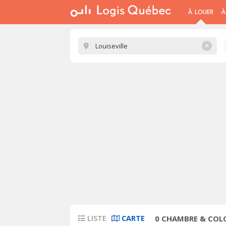
À LOUER
À
✕
LISTE
CARTE
0
CHAMBRE & COLO