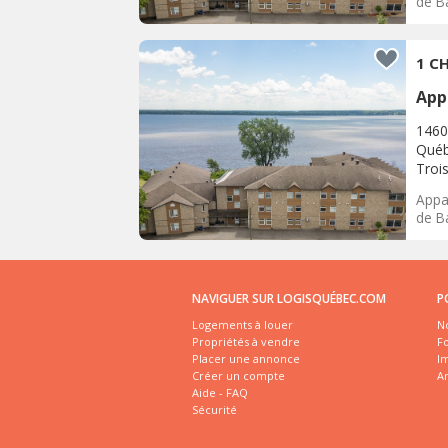
de Ba
1 CH
App
1460
Québ
Trois
Appar
de Ba
NAVIGUER SUR LOGISQUÉBEC.COM
P
Logements à louer
No
Propriétés à vendre
Fo
Placer une annonce
I
Créer un compte
A
Aide - FAQ
Sécurité