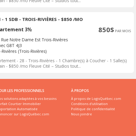
in - $850 /mo Fleuve Cité – Studios tout...
 - 1 SDB - TROIS-RIVIÈRES - $850 /MO
850$
artement 3½
PAR MOIS
 Rue Notre Dame Est Trois-Rivières
ec G8T 4J3
-Rivières (Trois-Rivières)
tement - 28 - Trois-Rivières - 1 Chambre(s) à Coucher - 1 Salle(s)
in - $850 /mo Fleuve Cité – Studios tout...
OUR LES PROFESSIONNELS
À PROPOS
s solutions adaptées à vos besoins
À propos de LogisQuébec.com
rfait Courtier Immobilier
Conditions d'utilisation
mportation Automatisée
Politique de confidentialité
nnoncer sur LogisQuébec.com
Nous joindre