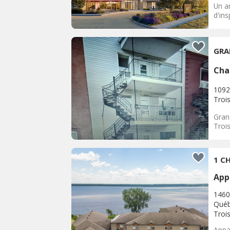
Un ar
d'ins
GRA
Cha
1092
Trois
Gran
Trois
1 CH
App
1460
Québ
Trois
Appar