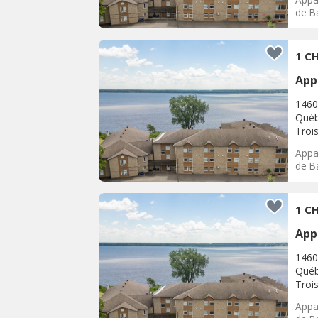
de Ba
1 CH
App
1460
Québ
Trois
Appar
de Ba
1 CH
App
1460
Québ
Trois
Appar