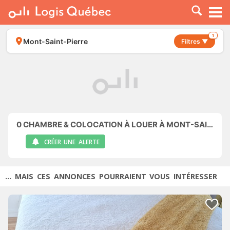
À LOUER
À VENDRE
1
Mont-Saint-Pierre
Filtres ▼
PLACER UNE ANNONCE
SERVICE PRO
RESSOURCES
0
CHAMBRE & COLOCATION À LOUER À MONT-SAINT-PIERRE
CRÉER UNE ALERTE
... MAIS CES ANNONCES POURRAIENT VOUS INTÉRESSER