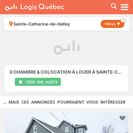
À LOUER
À VENDRE
1
Sainte-Catherine-de-Hatley
Filtres ▼
PLACER UNE ANNONCE
SERVICE PRO
RESSOURCES
0
CHAMBRE & COLOCATION À LOUER À SAINTE-CATHERINE-DE-HATLEY
CRÉER UNE ALERTE
... MAIS CES ANNONCES POURRAIENT VOUS INTÉRESSER