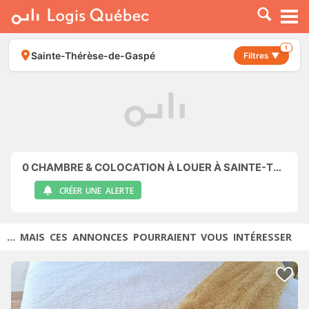
À LOUER
À VENDRE
1
Sainte-Thérèse-de-Gaspé
Filtres ▼
PLACER UNE ANNONCE
SERVICE PRO
RESSOURCES
0
CHAMBRE & COLOCATION À LOUER À SAINTE-THÉRÈSE-DE-GASPÉ
CRÉER UNE ALERTE
... MAIS CES ANNONCES POURRAIENT VOUS INTÉRESSER