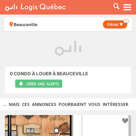
À LOUER
À VENDRE
1
Beauceville
Filtres ▼
PLACER UNE ANNONCE
SERVICE PRO
RESSOURCES
0
CONDO À LOUER À BEAUCEVILLE
CRÉER UNE ALERTE
... MAIS CES ANNONCES POURRAIENT VOUS INTÉRESSER