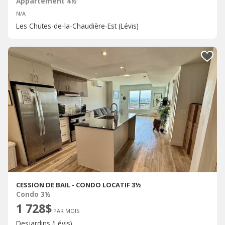
Appartement 4½
N/A
Les Chutes-de-la-Chaudière-Est (Lévis)
CESSION DE BAIL - CONDO LOCATIF 3½
Condo 3½
1 728$
PAR MOIS
Desjardins (Lévis)