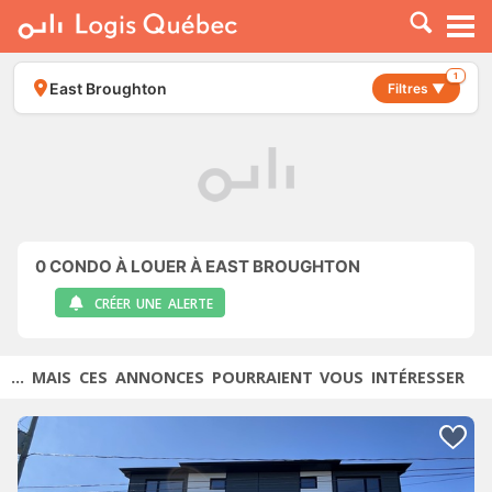
À LOUER
À VENDRE
1
East Broughton
Filtres ▼
PLACER UNE ANNONCE
SERVICE PRO
RESSOURCES
0
CONDO À LOUER À EAST BROUGHTON
CRÉER UNE ALERTE
... MAIS CES ANNONCES POURRAIENT VOUS INTÉRESSER