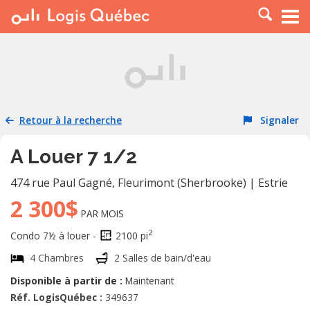
À LOUER
À VENDRE
PLACER UNE ANNONCE
SERVICE PRO
Retour à la recherche
Signaler
RESSOURCES
A Louer 7 1/2
474 rue Paul Gagné
,
Fleurimont (Sherbrooke)
|
Estrie
2 300$
PAR MOIS
2
Condo 7½ à louer -
2100 pi
4 Chambres
2 Salles de bain/d'eau
Disponible à partir de :
Maintenant
Réf. LogisQuébec :
349637