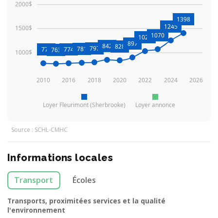
2000$
1398
1245
1500$
1070
1028
897
842
828
797
781
771
774
763
1000$
2010
2016
2018
2020
2022
2024
2026
Loyer Fleurimont (Sherbrooke)
Loyer annonce
Source : SCHL-CMHC
Informations locales
Transport
Écoles
Transports, proximitées services et la qualité
l'environnement