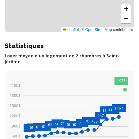
+
−
Leaflet
|
©
OpenStreetMap
contributors
Statistiques
Loyer moyen d'un logement de 2 chambres à Saint-
Jérôme
1975
2100$
1800$
1500$
1167
1116
1107
947
1200$
787
785
731
725
716
689
688
689
900$
620
610
601
585
600$