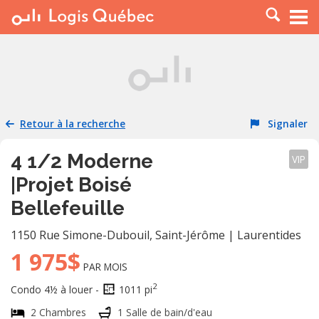
À LOUER
À VENDRE
PLACER UNE ANNONCE
SERVICE PRO
Retour à la recherche
Signaler
RESSOURCES
4 1/2 Moderne
VIP
|Projet Boisé
Bellefeuille
1150 Rue Simone-Dubouil
,
Saint-Jérôme
|
Laurentides
1 975$
PAR MOIS
2
Condo 4½ à louer -
1011 pi
2 Chambres
1 Salle de bain/d'eau