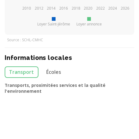
2010
2012
2014
2016
2018
2020
2022
2024
2026
Loyer Saint-Jérôme
Loyer annonce
Source : SCHL-CMHC
Informations locales
Transport
Écoles
Transports, proximitées services et la qualité
l'environnement