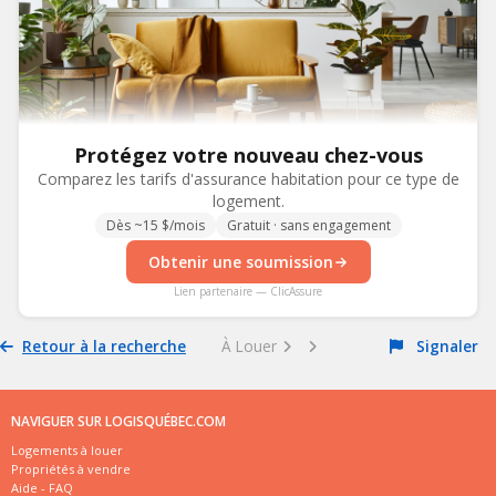
Protégez votre nouveau chez-vous
Comparez les tarifs d'assurance habitation pour ce type de
logement.
Dès ~15 $/mois
Gratuit · sans engagement
Obtenir une soumission
Lien partenaire — ClicAssure
Retour à la recherche
À Louer
Signaler
NAVIGUER SUR LOGISQUÉBEC.COM
Logements à louer
Propriétés à vendre
Aide - FAQ