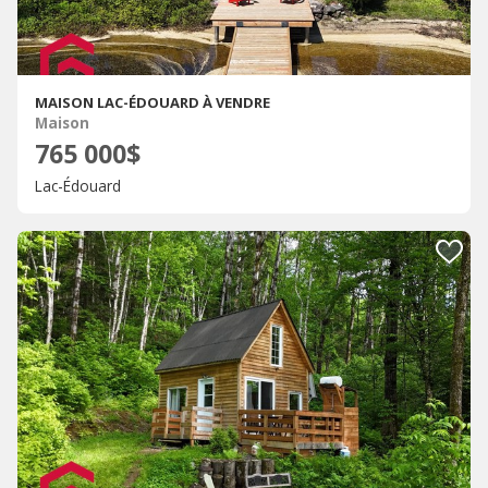
MAISON LAC-ÉDOUARD À VENDRE
Maison
765 000$
Lac-Édouard