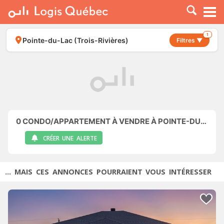
À LOUER
À VENDRE
1
Pointe-du-Lac (Trois-Rivières)
Filtres ▼
PLACER UNE ANNONCE
SERVICE PRO
RESSOURCES
0
CONDO/APPARTEMENT À VENDRE À POINTE-DU-LAC (TROIS-RIVIÈRES)
CRÉER UNE ALERTE
... MAIS CES ANNONCES POURRAIENT VOUS INTÉRESSER