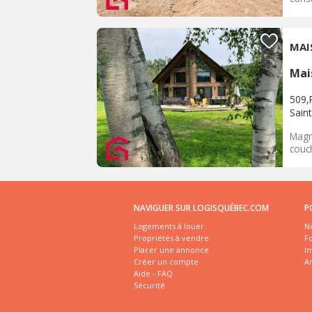
MAI
Mai
509,
Sain
Magn
couch
NAVIGUER SUR LOGISQUÉBEC.COM
P
Logements à louer
No
Propriétés à vendre
Fo
Placer une annonce
I
Créer un compte
A
Aide - FAQ
Sécurité