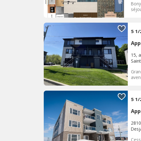
Bonj
séjou
5 1
App
15, 
Saint
Gran
avenu
5 1/
App
2810
Desja
Cess