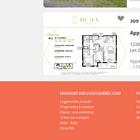
309
App
1220
Les 
Appa
- 11
NAVIGUER SUR LOGISQUÉBEC.COM
P
Logements à louer
No
Propriétés à vendre
Fo
Placer une annonce
I
Créer un compte
A
Aide - FAQ
Sécurité