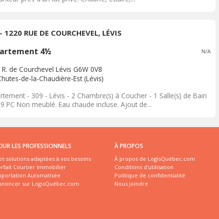
 - 1220 RUE DE COURCHEVEL, LÉVIS
artement 4½
N/A
 R. de Courchevel Lévis G6W 0V8
Chutes-de-la-Chaudière-Est (Lévis)
rtement - 309 - Lévis - 2 Chambre(s) à Coucher - 1 Salle(s) de Bain
09 PC Non meublé. Eau chaude incluse. Ajout de...
OUR LES PROFESSIONNELS
À PROPOS
s solutions adaptées à vos besoins
À propos de LogisQuébec.com
rfait Courtier Immobilier
Conditions d'utilisation
mportation Automatisée
Politique de confidentialité
nnoncer sur LogisQuébec.com
Nous joindre