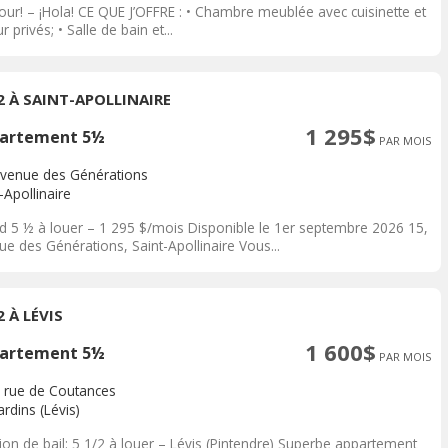
our! – ¡Hola! CE QUE J’OFFRE : • Chambre meublée avec cuisinette et
r privés; • Salle de bain et...
/2 À SAINT-APOLLINAIRE
1 295$
artement 5½
PAR MOIS
avenue des Générations
-Apollinaire
d 5 ½ à louer – 1 295 $/mois Disponible le 1er septembre 2026 15,
e des Générations, Saint-Apollinaire Vous...
2 À LÉVIS
1 600$
artement 5½
PAR MOIS
 rue de Coutances
rdins (Lévis)
ion de bail: 5 1/2 à louer – Lévis (Pintendre) Superbe appartement