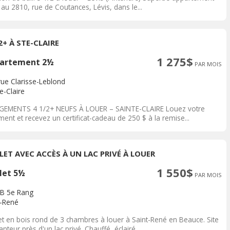
 au 2810, rue de Coutances, Lévis, dans le...
2+ À STE-CLAIRE
1 275$
artement 2½
PAR MOIS
rue Clarisse-Leblond
e-Claire
GEMENTS 4 1/2+ NEUFS À LOUER – SAINTE-CLAIRE Louez votre
ent et recevez un certificat-cadeau de 250 $ à la remise...
LET AVEC ACCÈS À UN LAC PRIVÉ À LOUER
1 550$
let 5½
PAR MOIS
B 5e Rang
t-René
et en bois rond de 3 chambres à louer à Saint-René en Beauce. Site
nteur près d'un lac privé. Chauffé, éclairé,...