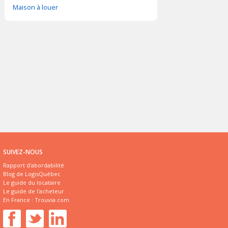
Maison à louer
SUIVEZ-NOUS
Rapport d'abordabilité
Blog de LogisQuébec
Le guide du locataire
Le guide de l'acheteur
En France :
Trouvia.com