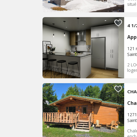
situé
4 1/
App
121 
Saint
2 LO
logem
CHA
Cha
1271
Sain
Chal
encha