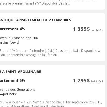
s sur le premier mois!! ????️ Disponible dès le...
NIFIQUE APPARTEMENT DE 2 CHAMBRES
1 355$
artement 4½
PAR MOIS
Avenue Atkinson app 206
rdins (Lévis)
Grand 4 ½ à louer - Pintendre (Lévis) Cession de bail : Disponible à
r du 7 septembre (congé de la Fête du...
/2 À SAINT-APOLLINAIRE
1 295$
artement 5½
PAR MOIS
avenue des Générations
-Apollinaire
d 5 ½ à louer – 1 295 $/mois Disponible le 1er septembre 2026 15,
e des Générations, Saint-Apollinaire Vous...