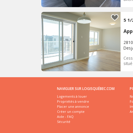
5 1/
App
2810
Desja
Cess
situé
NAVIGUER SUR LOGISQUÉBEC.COM
P
Logements à louer
No
Propriétés à vendre
Fo
Placer une annonce
I
Créer un compte
A
Aide - FAQ
Sécurité