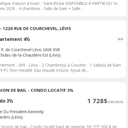
ifique maison à louer - Saint-Elzéar DISPONIBLE À PARTIR DU 1e
re 2026 - 4 chambres - Salle de bain + Salle...
 - 1220 RUE DE COURCHEVEL, LÉVIS
artement 4½
N/A
 R. de Courchevel Lévis G6W 0V8
Chutes-de-la-Chaudière-Est (Lévis)
rtement - 309 - Lévis - 2 Chambre(s) à Coucher - 1 Salle(s) de Bain
09 PC Non meublé. Eau chaude incluse. Ajout de...
SION DE BAIL - CONDO LOCATIF 3½
1 728$
do 3½
PAR MOIS
te Du Président-Kennedy
rdins (Lévis)
 Cession de bail - Condo locatif Haut de gamme 3½ ???? 500 $ de