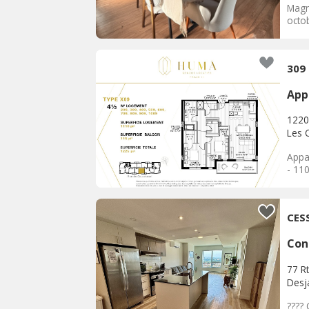
Magn
octob
309
App
1220
Les 
Appa
- 11
CES
Con
77 R
Desja
????