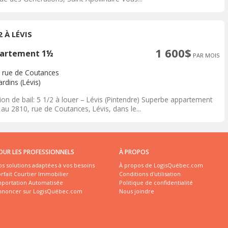
2 À LÉVIS
1 600$
artement 1½
PAR MOIS
 rue de Coutances
rdins (Lévis)
ion de bail: 5 1/2 à louer – Lévis (Pintendre) Superbe appartement
 au 2810, rue de Coutances, Lévis, dans le...
OUR LES PROFESSIONNELS
À PROPOS
s solutions adaptées à vos besoins
À propos de LogisQuébec.com
rfait Courtier Immobilier
Conditions d'utilisation
mportation Automatisée
Politique de confidentialité
nnoncer sur LogisQuébec.com
Nous joindre