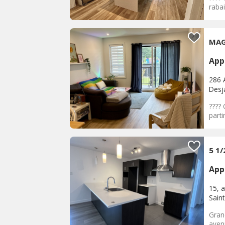
rabai
MAG
App
286 
Desja
???? 
parti
5 1
App
15, 
Saint
Gran
avenu