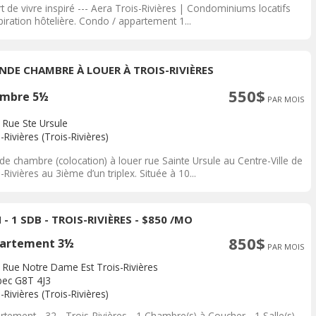
t de vivre inspiré --- Aera Trois-Rivières | Condominiums locatifs
piration hôtelière. Condo / appartement 1...
NDE CHAMBRE À LOUER À TROIS-RIVIÈRES
550$
mbre 5½
PAR MOIS
 Rue Ste Ursule
-Rivières (Trois-Rivières)
de chambre (colocation) à louer rue Sainte Ursule au Centre-Ville de
-Rivières au 3ième d’un triplex. Située à 10...
 - 1 SDB - TROIS-RIVIÈRES - $850 /MO
850$
artement 3½
PAR MOIS
 Rue Notre Dame Est Trois-Rivières
ec G8T 4J3
-Rivières (Trois-Rivières)
tement - 32 - Trois-Rivières - 1 Chambre(s) à Coucher - 1 Salle(s)