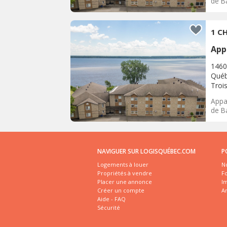
de Ba
1 CH
App
1460
Québ
Trois
Appar
de Ba
NAVIGUER SUR LOGISQUÉBEC.COM
P
Logements à louer
No
Propriétés à vendre
Fo
Placer une annonce
I
Créer un compte
A
Aide - FAQ
Sécurité