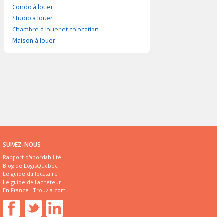
Condo à louer
Studio à louer
Chambre à louer et colocation
Maison à louer
SUIVEZ-NOUS
Rapport d'abordabilité
Blog de LogisQuébec
Le guide du locataire
Le guide de l'acheteur
En France :
Trouvia.com