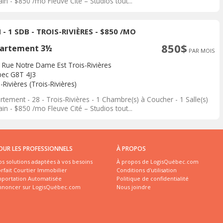
in - $850 /mo Fleuve Cité – Studios tout...
 - 1 SDB - TROIS-RIVIÈRES - $850 /MO
850$
artement 3½
PAR MOIS
 Rue Notre Dame Est Trois-Rivières
ec G8T 4J3
-Rivières (Trois-Rivières)
tement - 28 - Trois-Rivières - 1 Chambre(s) à Coucher - 1 Salle(s)
in - $850 /mo Fleuve Cité – Studios tout...
OUR LES PROFESSIONNELS
À PROPOS
s solutions adaptées à vos besoins
À propos de LogisQuébec.com
rfait Courtier Immobilier
Conditions d'utilisation
mportation Automatisée
Politique de confidentialité
nnoncer sur LogisQuébec.com
Nous joindre