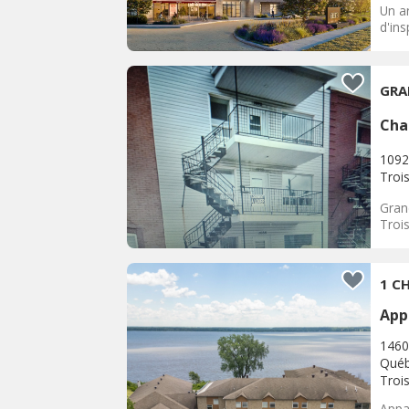
Un ar
d'ins
GRA
Cha
1092
Trois
Gran
Trois
1 CH
App
1460
Québ
Trois
Appar