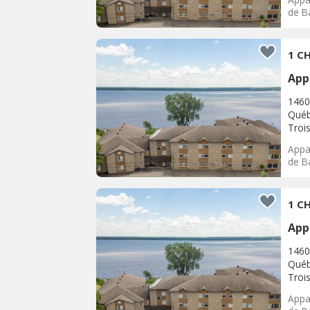
de Ba
1 CH
App
1460
Québ
Trois
Appar
de Ba
1 CH
App
1460
Québ
Trois
Appar