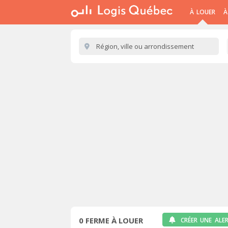
À LOUER
À
0
FERME À LOUER
CRÉER UNE ALE