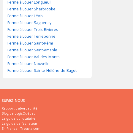
Ferme à Louer Longueuil
Ferme à Louer Sherbrooke
Ferme à Louer Lévis
Ferme à Louer Saguenay
Ferme à Louer Trois-Rivières
Ferme à Louer Terrebonne
Ferme à Louer Saint-Rémi
Ferme à Louer Saint-Amable
Ferme à Louer Val-des-Monts
Ferme à Louer Nouvelle
Ferme à Louer Sainte-Hélène-de-Bagot
SUIVEZ-NOUS
Rapport d'abordabilité
Blog de LogisQuébec
Le guide du locataire
Le guide de l'acheteur
En France :
Trouvia.com