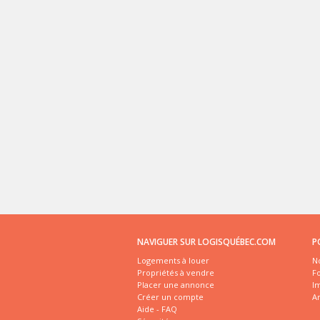
NAVIGUER SUR LOGISQUÉBEC.COM
P
Logements à louer
No
Propriétés à vendre
Fo
Placer une annonce
I
Créer un compte
A
Aide - FAQ