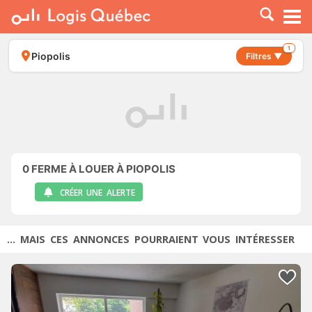
À LOUER
À VENDRE
1
Piopolis
Filtres ▼
PLACER UNE ANNONCE
SERVICE PRO
RESSOURCES
0
FERME À LOUER À PIOPOLIS
CRÉER UNE ALERTE
... MAIS CES ANNONCES POURRAIENT VOUS INTÉRESSER