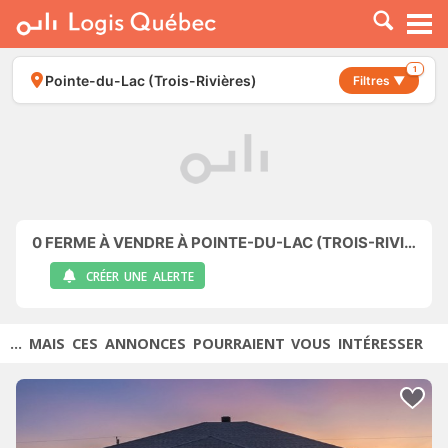
À LOUER
À VENDRE
1
Pointe-du-Lac (Trois-Rivières)
Filtres ▼
PLACER UNE ANNONCE
SERVICE PRO
RESSOURCES
0
FERME À VENDRE À POINTE-DU-LAC (TROIS-RIVIÈRES)
CRÉER UNE ALERTE
... MAIS CES ANNONCES POURRAIENT VOUS INTÉRESSER