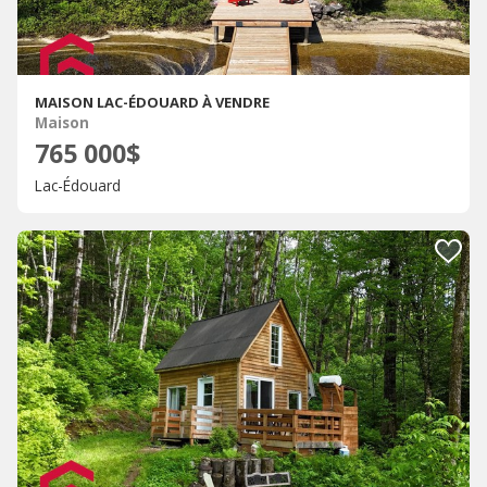
MAISON LAC-ÉDOUARD À VENDRE
Maison
765 000$
Lac-Édouard