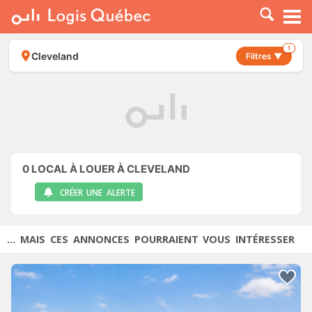
À LOUER
À VENDRE
1
Cleveland
Filtres ▼
PLACER UNE ANNONCE
SERVICE PRO
RESSOURCES
0
LOCAL À LOUER À CLEVELAND
CRÉER UNE ALERTE
... MAIS CES ANNONCES POURRAIENT VOUS INTÉRESSER