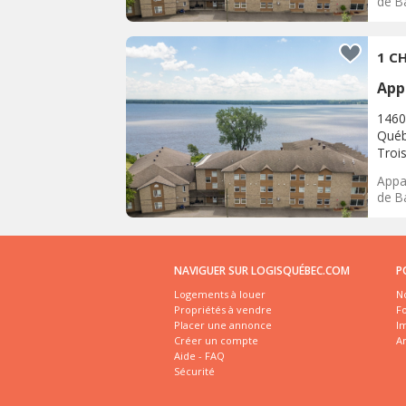
de Ba
1 CH
App
1460
Québ
Trois
Appar
de Ba
NAVIGUER SUR LOGISQUÉBEC.COM
P
Logements à louer
No
Propriétés à vendre
Fo
Placer une annonce
I
Créer un compte
A
Aide - FAQ
Sécurité