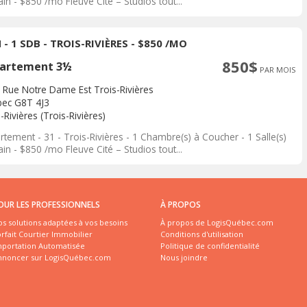
in - $850 /mo Fleuve Cité – Studios tout...
 - 1 SDB - TROIS-RIVIÈRES - $850 /MO
850$
artement 3½
PAR MOIS
 Rue Notre Dame Est Trois-Rivières
ec G8T 4J3
-Rivières (Trois-Rivières)
tement - 31 - Trois-Rivières - 1 Chambre(s) à Coucher - 1 Salle(s)
in - $850 /mo Fleuve Cité – Studios tout...
OUR LES PROFESSIONNELS
À PROPOS
s solutions adaptées à vos besoins
À propos de LogisQuébec.com
rfait Courtier Immobilier
Conditions d'utilisation
mportation Automatisée
Politique de confidentialité
nnoncer sur LogisQuébec.com
Nous joindre