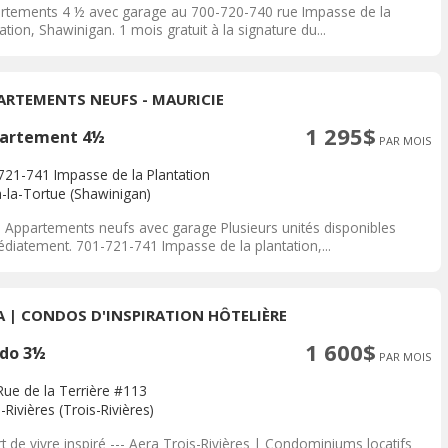
rtements 4 ½ avec garage au 700-720-740 rue Impasse de la
ation, Shawinigan. 1 mois gratuit à la signature du...
ARTEMENTS NEUFS - MAURICIE
1 295$
artement 4½
PAR MOIS
721-741 Impasse de la Plantation
à-la-Tortue (Shawinigan)
2 Appartements neufs avec garage Plusieurs unités disponibles
diatement. 701-721-741 Impasse de la plantation,...
A | CONDOS D'INSPIRATION HÔTELIÈRE
1 600$
do 3½
PAR MOIS
Rue de la Terrière #113
-Rivières (Trois-Rivières)
t de vivre inspiré --- Aera Trois-Rivières | Condominiums locatifs