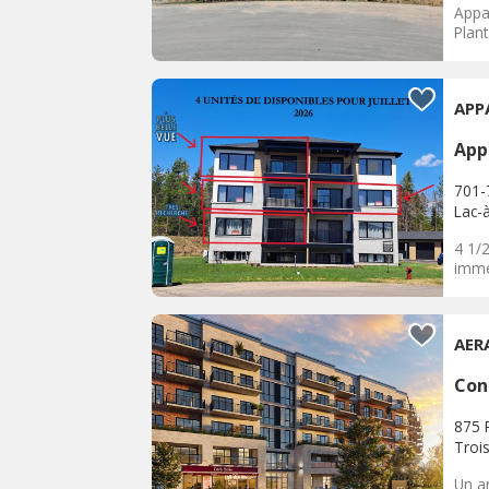
Appa
Plant
APP
App
701-
Lac-
4 1/
immé
AER
Con
875 
Trois
Un ar