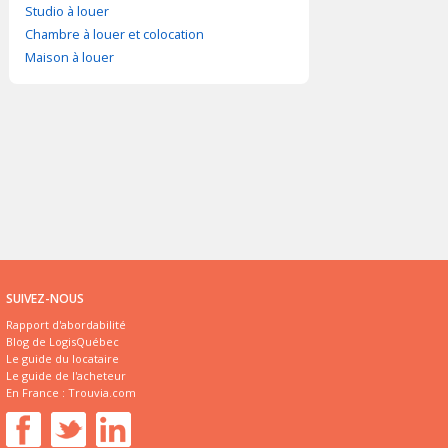
Studio à louer
Chambre à louer et colocation
Maison à louer
SUIVEZ-NOUS
Rapport d'abordabilité
Blog de LogisQuébec
Le guide du locataire
Le guide de l'acheteur
En France :
Trouvia.com