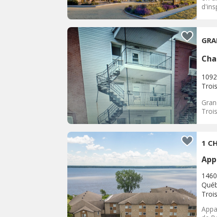
d'ins
GRA
Cha
1092
Trois
Gran
Trois
1 CH
App
1460
Québ
Trois
Appar