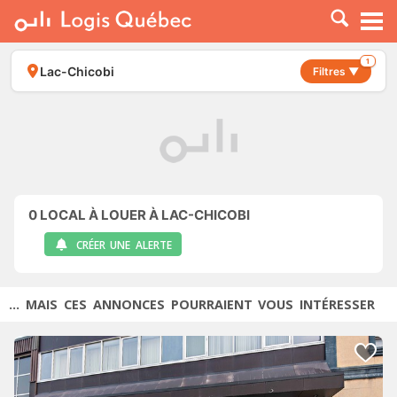
À LOUER
À VENDRE
1
Lac-Chicobi
Filtres ▼
PLACER UNE ANNONCE
SERVICE PRO
RESSOURCES
0
LOCAL À LOUER À LAC-CHICOBI
CRÉER UNE ALERTE
... MAIS CES ANNONCES POURRAIENT VOUS INTÉRESSER