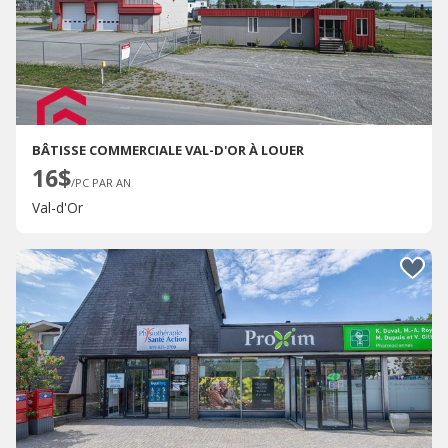
BÂTISSE COMMERCIALE VAL-D'OR À LOUER
16$
/PC PAR AN
Val-d'Or