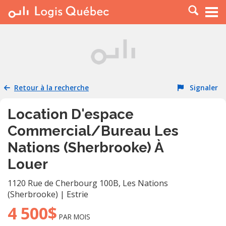
À LOUER
À VENDRE
PLACER UNE ANNONCE
SERVICE PRO
Retour à la recherche
Signaler
RESSOURCES
Location D'espace
Commercial/Bureau Les
Nations (Sherbrooke) À
Louer
1120 Rue de Cherbourg 100B
,
Les Nations
(Sherbrooke)
|
Estrie
4 500$
PAR MOIS