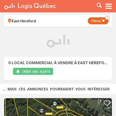
À LOUER
À VENDRE
1
East Hereford
Filtres ▼
PLACER UNE ANNONCE
SERVICE PRO
RESSOURCES
0
LOCAL COMMERCIAL À VENDRE À EAST HEREFORD
CRÉER UNE ALERTE
... MAIS CES ANNONCES POURRAIENT VOUS INTÉRESSER