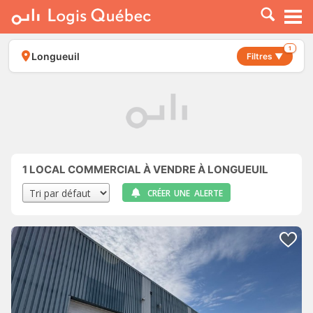
À LOUER
À VENDRE
1
Longueuil
Filtres ▼
PLACER UNE ANNONCE
SERVICE PRO
RESSOURCES
1
LOCAL COMMERCIAL À VENDRE À LONGUEUIL
CRÉER UNE ALERTE