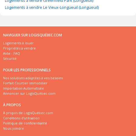
Logements à vendre Greenfield Park (Longueuil)
Logements à vendre Le Vieux-Longueuil (Longueuil)
NAVIGUER SUR LOGISQUÉBEC.COM
Logements à louer
Propriétés à vendre
Aide - FAQ
Sécurité
POUR LES PROFESSIONNELS
Nos solutions adaptées à vos besoins
Forfait Courtier Immobilier
Importation Automatisée
Annoncer sur LogisQuébec.com
À PROPOS
À propos de LogisQuébec.com
Conditions d'utilisation
Politique de confidentialité
Nous joindre