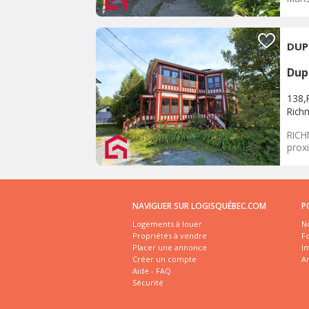
DUP
Dup
138,
Rich
RICH
proxi
NAVIGUER SUR LOGISQUÉBEC.COM
P
Logements à louer
No
Propriétés à vendre
Fo
Placer une annonce
I
Créer un compte
A
Aide - FAQ
Sécurité