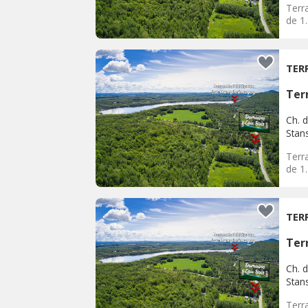
Terra
de 1
TER
Terr
Ch. d
Stan
Terra
de 1
TER
Terr
Ch. d
Stan
Terra