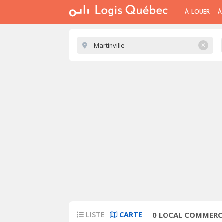
À LOUER
À
✕
LISTE
CARTE
0
LOCAL COMMERCI