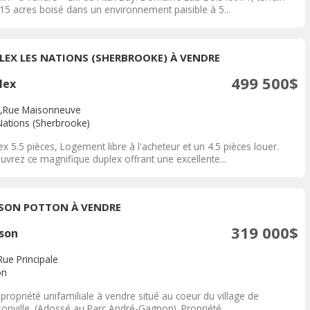
.15 acres boisé dans un environnement paisible à 5...
LEX LES NATIONS (SHERBROOKE) À VENDRE
499 500$
lex
,Rue Maisonneuve
Nations (Sherbrooke)
x 5.5 pièces, Logement libre à l'acheteur et un 4.5 pièces louer.
uvrez ce magnifique duplex offrant une excellente...
SON POTTON À VENDRE
319 000$
son
Rue Principale
on
propriété unifamiliale à vendre situé au coeur du village de
onville. (Adossé au Parc André-Gagnon). Propriété...