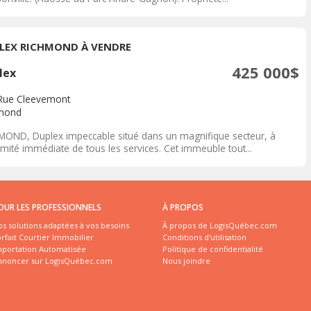
LEX RICHMOND À VENDRE
425 000$
lex
Rue Cleevemont
mond
MOND, Duplex impeccable situé dans un magnifique secteur, à
mité immédiate de tous les services. Cet immeuble tout...
OUR LES PROFESSIONNELS
À PROPOS
s solutions adaptées à vos besoins
À propos de LogisQuébec.com
rfait Courtier Immobilier
Conditions d'utilisation
mportation Automatisée
Politique de confidentialité
nnoncer sur LogisQuébec.com
Nous joindre