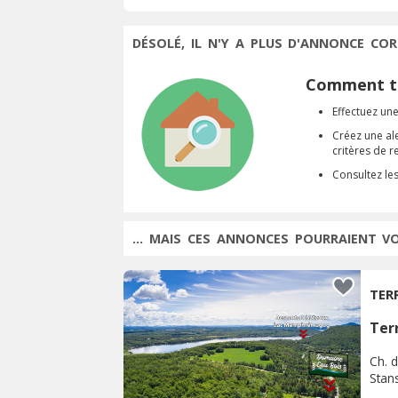
DÉSOLÉ, IL N'Y A PLUS D'ANNONCE COR
Comment tr
Effectuez une
Créez une al
critères de 
Consultez le
... MAIS CES ANNONCES POURRAIENT V
TER
Terr
Ch. d
Stan