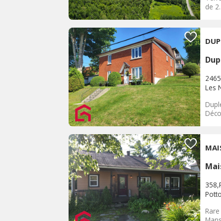
de 2
DUP
Dup
2465
Les 
Duple
Déco
MAI
Mai
358,
Pott
Rare 
Mans