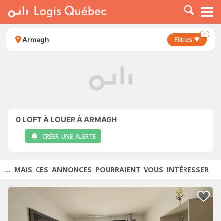
À LOUER
À VENDRE
1
Armagh
Filtres ▼
PLACER UNE ANNONCE
SERVICE PRO
RESSOURCES
0
LOFT À LOUER À ARMAGH
CRÉER UNE ALERTE
... MAIS CES ANNONCES POURRAIENT VOUS INTÉRESSER