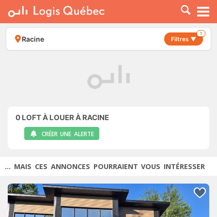
À LOUER
À VENDRE
1
Racine
Filtres ▼
PLACER UNE ANNONCE
SERVICE PRO
RESSOURCES
0
LOFT À LOUER À RACINE
CRÉER UNE ALERTE
... MAIS CES ANNONCES POURRAIENT VOUS INTÉRESSER