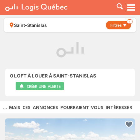
À LOUER
À VENDRE
1
Saint-Stanislas
Filtres ▼
PLACER UNE ANNONCE
SERVICE PRO
RESSOURCES
0
LOFT À LOUER À SAINT-STANISLAS
CRÉER UNE ALERTE
... MAIS CES ANNONCES POURRAIENT VOUS INTÉRESSER