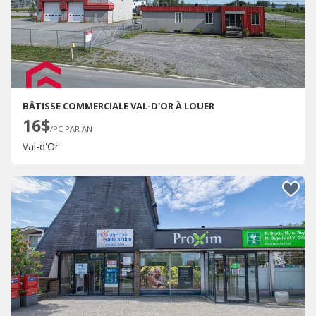
BÂTISSE COMMERCIALE VAL-D'OR À LOUER
16$
/PC PAR AN
Val-d'Or