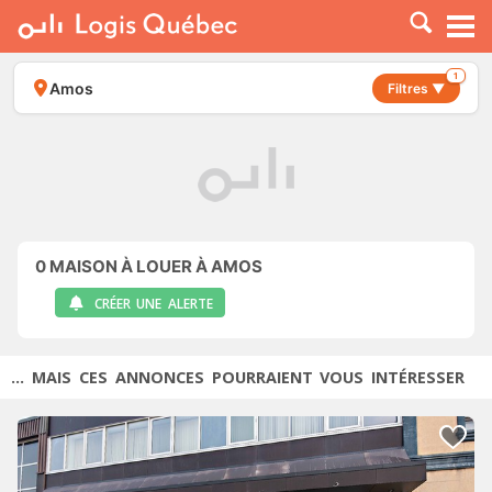
À LOUER
À VENDRE
1
Amos
Filtres ▼
PLACER UNE ANNONCE
SERVICE PRO
RESSOURCES
0
MAISON À LOUER À AMOS
CRÉER UNE ALERTE
... MAIS CES ANNONCES POURRAIENT VOUS INTÉRESSER