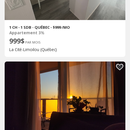
1 CH - 1 SDB - QUÉBEC - $999 /MO
Appartement 3½
999$
PAR MOIS
La Cité-Limoilou (Québec)