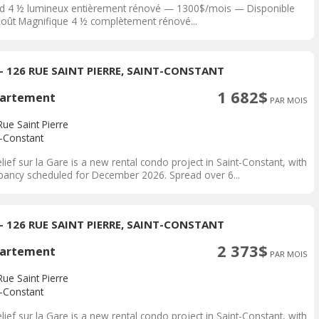
d 4 ½ lumineux entièrement rénové — 1300$/mois — Disponible
août Magnifique 4 ½ complètement rénové...
 - 126 RUE SAINT PIERRE, SAINT-CONSTANT
1 682$
artement
PAR MOIS
ue Saint Pierre
t-Constant
lief sur la Gare is a new rental condo project in Saint-Constant, with
pancy scheduled for December 2026. Spread over 6...
 - 126 RUE SAINT PIERRE, SAINT-CONSTANT
2 373$
artement
PAR MOIS
ue Saint Pierre
t-Constant
lief sur la Gare is a new rental condo project in Saint-Constant, with