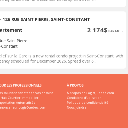
 - 126 RUE SAINT PIERRE, SAINT-CONSTANT
2 174$
artement
PAR MOIS
ue Saint Pierre
t-Constant
lief sur la Gare is a new rental condo project in Saint-Constant, with
pancy scheduled for December 2026. Spread over 6...
OUR LES PROFESSIONNELS
À PROPOS
s solutions adaptées à vos besoins
À propos de LogisQuébec.com
rfait Courtier Immobilier
Conditions d'utilisation
mportation Automatisée
Politique de confidentialité
nnoncer sur LogisQuébec.com
Nous joindre