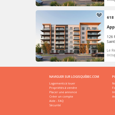
618
App
126 R
Sain
Le Re
occu
NAVIGUER SUR LOGISQUÉBEC.COM
P
Logements à louer
No
Propriétés à vendre
Fo
Placer une annonce
I
Créer un compte
A
Aide - FAQ
Sécurité