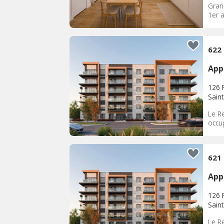
Gran
1er 
622
App
126 R
Sain
Le Re
occu
621
App
126 R
Sain
Le Re