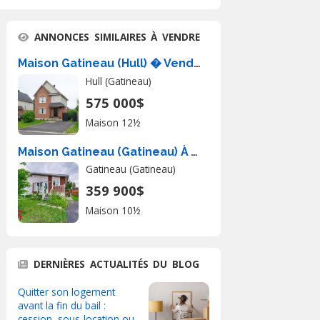
ANNONCES SIMILAIRES À VENDRE
Maison Gatineau (Hull) � Vendre
Hull (Gatineau)
575 000$
Maison 12½
Maison Gatineau (Gatineau) À Vendre
Gatineau (Gatineau)
359 900$
Maison 10½
DERNIÈRES ACTUALITÉS DU BLOG
Quitter son logement
avant la fin du bail :
cession, sous-location ou