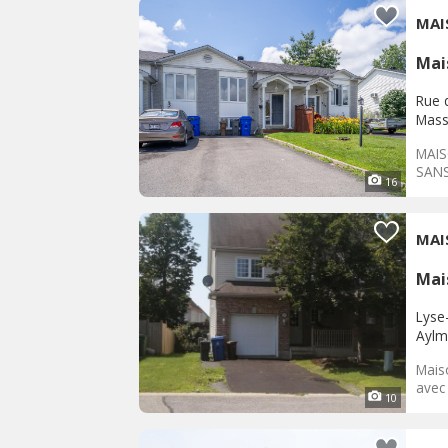
MAI
Mai
Rue 
Mass
MAIS
SANS
16
MAI
Mai
Lyse
Aylm
Mais
avec 
10