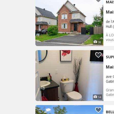
MAI
Mai
de l
Hull 
À LO
vous
38
SUP
Mai
ave 
Gati
Gran
Gatin
14
BEL