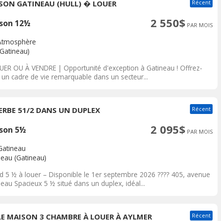
SON GATINEAU (HULL) � LOUER
Récent
2 550$
son 12½
PAR MOIS
'Atmosphère
(Gatineau)
UER OU À VENDRE | Opportunité d'exception à Gatineau ! Offrez-
 un cadre de vie remarquable dans un secteur...
ERBE 51/2 DANS UN DUPLEX
Récent
2 095$
son 5½
PAR MOIS
Gatineau
neau (Gatineau)
d 5 ½ à louer – Disponible le 1er septembre 2026 ???? 405, avenue
eau Spacieux 5 ½ situé dans un duplex, idéal...
LE MAISON 3 CHAMBRE À LOUER À AYLMER
Récent