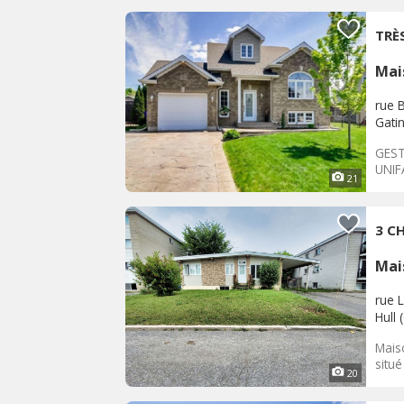
TRÈ
Mai
rue B
Gati
GEST
UNIF
21
3 C
Mai
rue L
Hull 
Mais
situé
20