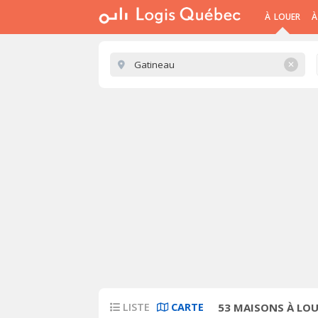
À LOUER
À
✕
LISTE
CARTE
53
MAISONS À LOU