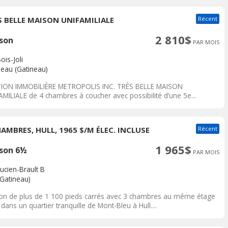
S BELLE MAISON UNIFAMILIALE
Récent
2 810$
son
PAR MOIS
ois-Joli
neau (Gatineau)
ION IMMOBILIÈRE METROPOLIS INC. TRÈS BELLE MAISON
AMILIALE de 4 chambres à coucher avec possibilité d’une 5e...
HAMBRES, HULL, 1965 $/M ÉLEC. INCLUSE
Récent
1 965$
son 6½
PAR MOIS
ucien-Brault B
(Gatineau)
on de plus de 1 100 pieds carrés avec 3 chambres au même étage
 dans un quartier tranquille de Mont-Bleu à Hull....