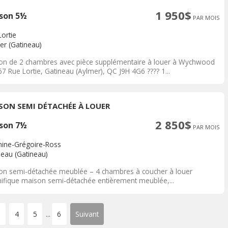
1 950$
son 5½
PAR MOIS
ortie
er (Gatineau)
on de 2 chambres avec pièce supplémentaire à louer à Wychwood
67 Rue Lortie, Gatineau (Aylmer), QC J9H 4G6 ???? 1...
SON SEMI DÉTACHÉE À LOUER
2 850$
son 7½
PAR MOIS
nine-Grégoire-Ross
neau (Gatineau)
on semi-détachée meublée – 4 chambres à coucher à louer
ifique maison semi-détachée entièrement meublée,...
3
4
5
6
Suivant
...