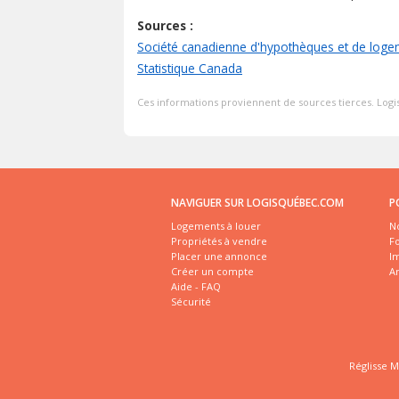
Sources :
Société canadienne d'hypothèques et de loge
Statistique Canada
Ces informations proviennent de sources tierces. Logis
NAVIGUER SUR LOGISQUÉBEC.COM
P
Logements à louer
No
Propriétés à vendre
Fo
Placer une annonce
I
Créer un compte
A
Aide - FAQ
Sécurité
Réglisse M