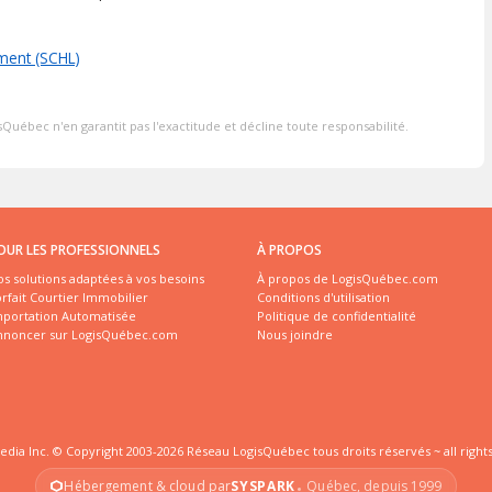
ment (SCHL)
Québec n'en garantit pas l'exactitude et décline toute responsabilité.
OUR LES PROFESSIONNELS
À PROPOS
s solutions adaptées à vos besoins
À propos de LogisQuébec.com
rfait Courtier Immobilier
Conditions d'utilisation
mportation Automatisée
Politique de confidentialité
nnoncer sur LogisQuébec.com
Nous joindre
edia Inc. © Copyright 2003-2026 Réseau LogisQuébec tous droits réservés ~ all right
Hébergement & cloud par
SYSPARK
Québec, depuis 1999