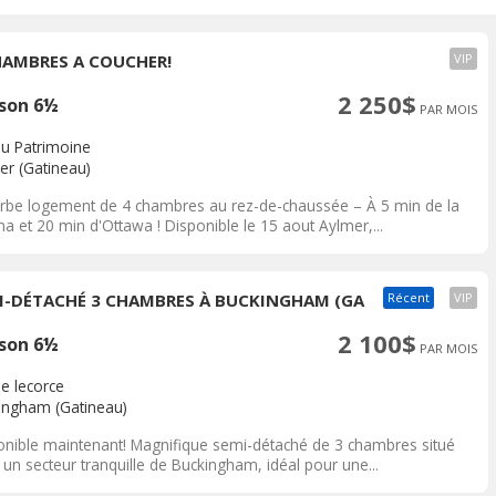
HAMBRES A COUCHER!
VIP
2 250$
son 6½
PAR MOIS
du Patrimoine
er (Gatineau)
rbe logement de 4 chambres au rez-de-chaussée – À 5 min de la
a et 20 min d'Ottawa ! Disponible le 15 aout Aylmer,...
I-DÉTACHÉ 3 CHAMBRES À BUCKINGHAM (GA
Récent
VIP
2 100$
son 6½
PAR MOIS
de lecorce
ingham (Gatineau)
onible maintenant! Magnifique semi-détaché de 3 chambres situé
un secteur tranquille de Buckingham, idéal pour une...