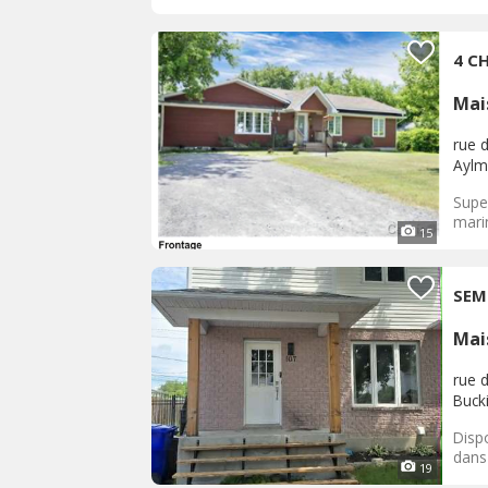
4 C
Mai
rue 
Aylm
Supe
marin
15
SEM
Mai
rue 
Buck
Disp
dans 
19