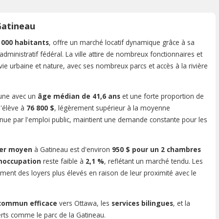
Gatineau
 000 habitants
, offre un marché locatif dynamique grâce à sa
dministratif fédéral. La ville attire de nombreux fonctionnaires et
vie urbaine et nature, avec ses nombreux parcs et accès à la rivière
eune avec un
âge médian de 41,6 ans
et une forte proportion de
'élève à
76 800 $
, légèrement supérieur à la moyenne
nue par l'emploi public, maintient une demande constante pour les
yer moyen
à Gatineau est d'environ
950 $ pour un 2 chambres
inoccupation
reste faible à
2,1 %
, reflétant un marché tendu. Les
ent des loyers plus élevés en raison de leur proximité avec le
 commun efficace
vers Ottawa, les
services bilingues
, et la
ts comme le parc de la Gatineau.