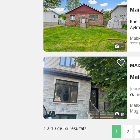
Mai
Rue L
Aylm
Mais
???? 
25
MAI
Mai
Jean
Gati
Mais
Magn
18
1 à 10 de
53 résultats
1
2