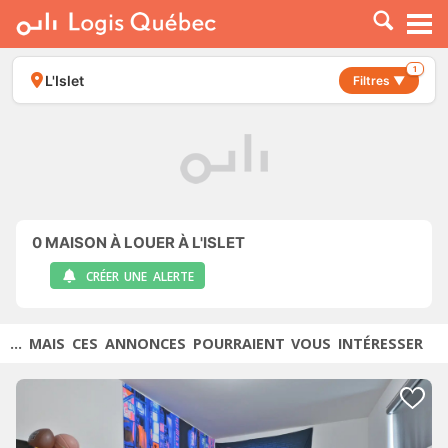
À LOUER
À VENDRE
1
L'Islet
Filtres ▼
PLACER UNE ANNONCE
SERVICE PRO
RESSOURCES
0
MAISON À LOUER À L'ISLET
CRÉER UNE ALERTE
... MAIS CES ANNONCES POURRAIENT VOUS INTÉRESSER