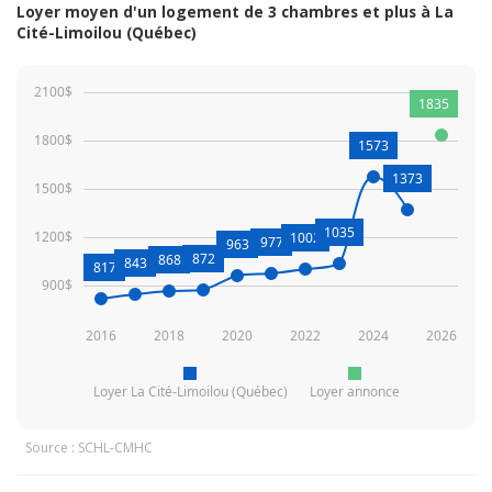
Loyer moyen d'un logement de 3 chambres et plus à La
Cité-Limoilou (Québec)
2100$
1835
1800$
1573
1373
1500$
1035
1200$
1002
977
963
872
868
843
817
900$
2016
2018
2020
2022
2024
2026
Loyer La Cité-Limoilou (Québec)
Loyer annonce
Source : SCHL-CMHC