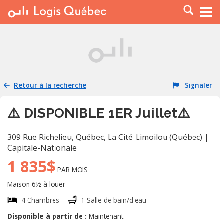
À LOUER
À VENDRE
PLACER UNE ANNONCE
SERVICE PRO
Retour à la recherche
Signaler
RESSOURCES
⚠️ DISPONIBLE 1ER Juillet⚠️
309 Rue Richelieu, Québec
,
La Cité-Limoilou (Québec)
|
Capitale-Nationale
1 835$
PAR MOIS
Maison 6½ à louer
4 Chambres
1 Salle de bain/d'eau
Disponible à partir de :
Maintenant