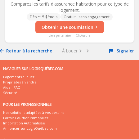
Comparez les tarifs d'assurance habitation pour ce type de
logement.
Dès ~15 $/mois
Gratuit · sans engagement
Obtenir une soumission
Lien partenaire — ClicAssure
Retour à la recherche
À Louer
Signaler
NAVIGUER SUR LOGISQUÉBEC.COM
Logements à louer
Propriétés à vendre
Aide - FAQ
Sécurité
POUR LES PROFESSIONNELS
Nos solutions adaptées à vos besoins
Forfait Courtier Immobilier
Importation Automatisée
Annoncer sur LogisQuébec.com