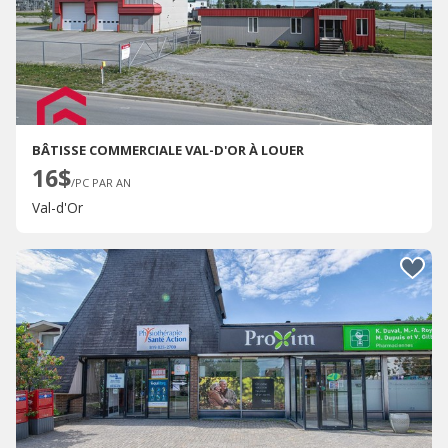
BÂTISSE COMMERCIALE VAL-D'OR À LOUER
16$
/PC PAR AN
Val-d'Or