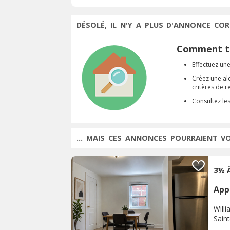
DÉSOLÉ, IL N'Y A PLUS D'ANNONCE COR
Comment tr
Effectuez une
Créez une al
critères de 
Consultez le
... MAIS CES ANNONCES POURRAIENT V
3½ 
App
Will
Sain