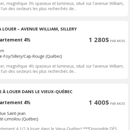
er, magnifique 3½ spacieux et lumineux, situé sur l'avenue William,
l'un des secteurs les plus recherchés de...
À LOUER – AVENUE WILLIAM, SILLERY
1 280$
artement 4½
PAR MOIS
iam
te-Foy/Sillery/Cap-Rouge (Québec)
er, magnifique 4½ spacieux et lumineux, situé sur l'avenue William,
l'un des secteurs les plus recherchés de...
/2 À LOUER DANS LE VIEUX-QUÉBEC
1 400$
artement 4½
PAR MOIS
Rue Saint-Jean
ité-Limoilou (Québec)
rtement 4 1/2 à louer dans le Vieux-Québec! ***Disponible DÈS