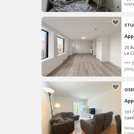
MAIN
STU
App
20 R
La C
*** E
plaqu
App
1017
Sain
Beau
Comp