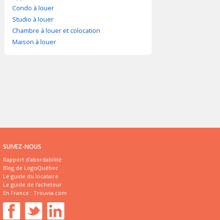
Condo à louer
Studio à louer
Chambre à louer et colocation
Maison à louer
SUIVEZ-NOUS
Rapport d'abordabilité
Blog de LogisQuébec
Le guide du locataire
Le guide de l'acheteur
En France :
Trouvia.com