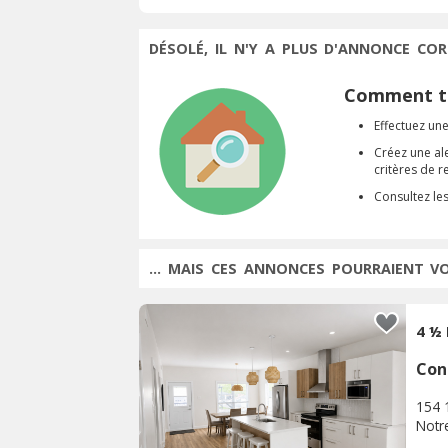
DÉSOLÉ, IL N'Y A PLUS D'ANNONCE COR
Comment tr
Effectuez une
Créez une al
critères de 
Consultez le
... MAIS CES ANNONCES POURRAIENT V
4 ½
Con
154 
Notr