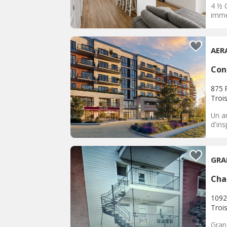
4 ½ C
immé
AER
Con
875 
Trois
Un ar
d'ins
GRA
Cha
1092
Trois
Gran