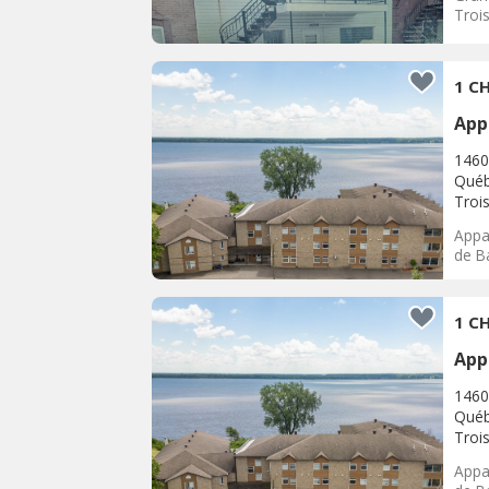
Trois
1 CH
App
1460
Québ
Trois
Appar
de Ba
1 CH
App
1460
Québ
Trois
Appar