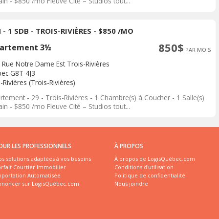
in - $850 /mo Fleuve Cité – Studios tout...
 - 1 SDB - TROIS-RIVIÈRES - $850 /MO
850$
artement 3½
PAR MOIS
 Rue Notre Dame Est Trois-Rivières
ec G8T 4J3
-Rivières (Trois-Rivières)
tement - 29 - Trois-Rivières - 1 Chambre(s) à Coucher - 1 Salle(s)
in - $850 /mo Fleuve Cité – Studios tout...
OUR LES PROFESSIONNELS
À PROPOS
s solutions adaptées à vos besoins
À propos de LogisQuébec.com
rfait Courtier Immobilier
Conditions d'utilisation
mportation Automatisée
Politique de confidentialité
nnoncer sur LogisQuébec.com
Nous joindre