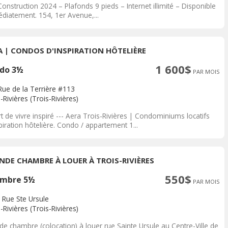
onstruction 2024 – Plafonds 9 pieds – Internet illimité – Disponible
diatement. 154, 1er Avenue,...
A | CONDOS D'INSPIRATION HÔTELIÈRE
1 600$
do 3½
PAR MOIS
Rue de la Terrière #113
-Rivières (Trois-Rivières)
t de vivre inspiré --- Aera Trois-Rivières | Condominiums locatifs
piration hôtelière. Condo / appartement 1...
NDE CHAMBRE À LOUER À TROIS-RIVIÈRES
550$
mbre 5½
PAR MOIS
 Rue Ste Ursule
-Rivières (Trois-Rivières)
de chambre (colocation) à louer rue Sainte Ursule au Centre-Ville de