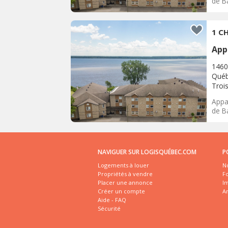
de Ba
1 CH
App
1460
Québ
Trois
Appar
de Ba
NAVIGUER SUR LOGISQUÉBEC.COM
P
Logements à louer
No
Propriétés à vendre
Fo
Placer une annonce
I
Créer un compte
A
Aide - FAQ
Sécurité