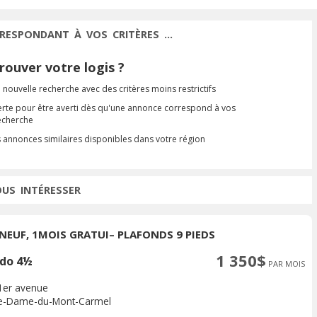
RESPONDANT À VOS CRITÈRES ...
ouver votre logis ?
 nouvelle recherche avec des critères moins restrictifs
erte pour être averti dès qu'une annonce correspond à vos
recherche
s annonces similaires disponibles dans votre région
OUS INTÉRESSER
 NEUF, 1MOIS GRATUI– PLAFONDS 9 PIEDS
1 350$
do 4½
PAR MOIS
1er avenue
e-Dame-du-Mont-Carmel