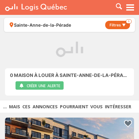
À LOUER
À VENDRE
1
Sainte-Anne-de-la-Pérade
Filtres ▼
PLACER UNE ANNONCE
SERVICE PRO
RESSOURCES
0
MAISON À LOUER À SAINTE-ANNE-DE-LA-PÉRADE
CRÉER UNE ALERTE
... MAIS CES ANNONCES POURRAIENT VOUS INTÉRESSER